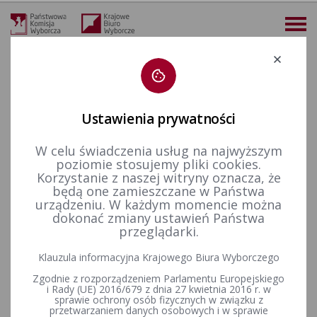
Deklaracja dostępności
Ustawienia prywatności
W celu świadczenia usług na najwyższym
19-07-2026
poziomie stosujemy pliki cookies.
KALENDARIUM 26-07-2026
Korzystanie z naszej witryny oznacza, że
będą one zamieszczane w Państwa
urządzeniu. W każdym momencie można
02-08-2026
dokonać zmiany ustawień Państwa
przeglądarki.
Wybory uzupełniające do Rady Miejskiej w Strzelcach
Krajeńskich zarządzone na dzień 26 lipca 2026 r. - okręg
Klauzula informacyjna Krajowego Biura Wyborczego
wyborczy nr 6
Zgodnie z rozporządzeniem Parlamentu Europejskiego
i Rady (UE) 2016/679 z dnia 27 kwietnia 2016 r. w
sprawie ochrony osób fizycznych w związku z
przetwarzaniem danych osobowych i w sprawie
Wybory uzupełniające do Rady Miejskiej Władysławowa w