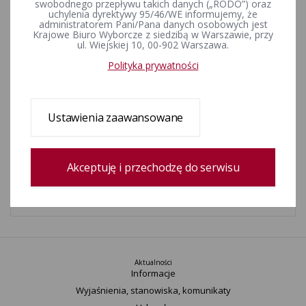
swobodnego przepływu takich danych („RODO”) oraz
okręgu wyborczym Nr 3 zarządzone na dzień 26 lipca 2026 r.
uchylenia dyrektywy 95/46/WE informujemy, że
Wybory zostały przeprowadzone. Głosowanie nie odbyło się.
administratorem Pani/Pana danych osobowych jest
Krajowe Biuro Wyborcze z siedzibą w Warszawie, przy
ul. Wiejskiej 10, 00-902 Warszawa.
Wybory uzupełniające do Rady Gminy Niechanowo w okręgu
Polityka prywatności
wyborczym nr 6 zarządzone na dzień 26 lipca 2026 r.
Ustawienia zaawansowane
Wybory uzupełniające do Rady Miasta i Gminy Miasteczko
Krajeńskie w okręgu wyborczym nr 8 zarządzone na 26 lipca
2026 r.
Akceptuję i przechodzę do serwisu
Przedterminowe wybory wójta gminy Raciążek zarządzone na
dzień 26 lipca 2026 r.
Aktualności
Informacje
Wyjaśnienia, stanowiska, komunikaty