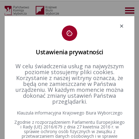
Deklaracja dostępności
Ustawienia prywatności
W celu świadczenia usług na najwyższym
02-08-2026
poziomie stosujemy pliki cookies.
KALENDARIUM 09-08-2026
Korzystanie z naszej witryny oznacza, że
będą one zamieszczane w Państwa
urządzeniu. W każdym momencie można
23-08-2026
dokonać zmiany ustawień Państwa
przeglądarki.
Wybory uzupełniające do Rady Gminy Łukta w okręgu
wyborczym nr 6, zarządzone na dzień 9 sierpnia 2026 r.
Klauzula informacyjna Krajowego Biura Wyborczego
Zgodnie z rozporządzeniem Parlamentu Europejskiego
i Rady (UE) 2016/679 z dnia 27 kwietnia 2016 r. w
Wybory uzupełniające do Rady Miejskiej w Bieruniu w okręgu
sprawie ochrony osób fizycznych w związku z
przetwarzaniem danych osobowych i w sprawie
wyborczym nr 6 - zarządzone na dzień 9 sierpnia 2026 r.