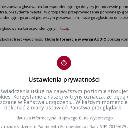
nie zamiaru głosowania korespondencyjnego dotyczy jednocześnie ponown
trza, prezydenta miasta). W przypadku przeprowadzania ponownego głoso
ndencyjnego przed pierwszym głosowaniem, może go zgłosić po dniu pier
 o głosowaniu korespondencyjnym:
tutaj
.
słuchać treść wiadomości, kliknij
Informacja w wersji AUDIO
poniżej ikon
Ustawienia prywatności
CZNIKI
 świadczenia usług na najwyższym poziomie stosujem
kies. Korzystanie z naszej witryny oznacza, że będą
zczane w Państwa urządzeniu. W każdym momenci
rmacja w wersji AUDIO
dokonać zmiany ustawień Państwa przeglądarki.
tr zmian
Klauzula informacyjna Krajowego Biura Wyborczego
 z rozporządzeniem Parlamentu Europejskiego i Rady (UE) 2016/679 z