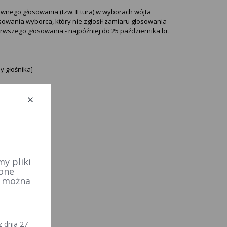
ego głosowania (tzw. II tura) w wyborach wójta
wania wyborca, który nie zgłosił zamiaru głosowania
wszego głosowania - najpóźniej do 25 października br.
y głośnika]
y pliki
 one
e można
 dnia 27