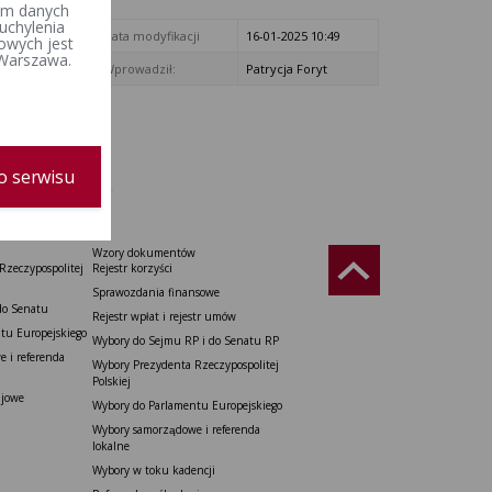
iem danych
uchylenia
Data modyfikacji
16-01-2025 10:49
owych jest
 Warszawa.
Wprowadził:
Patrycja Foryt
o serwisu
Wzory dokumentów
Rzeczypospolitej
Rejestr korzyści
Sprawozdania finansowe
do Senatu
Rejestr wpłat i rejestr umów
tu Europejskiego
Wybory do Sejmu RP i do Senatu RP
 i referenda
Wybory Prezydenta Rzeczypospolitej
Polskiej
ajowe
Wybory do Parlamentu Europejskiego
Wybory samorządowe i referenda
lokalne
Wybory w toku kadencji