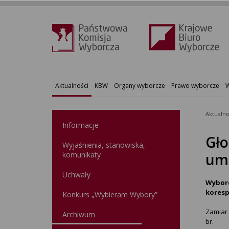
Aktualności
KBW
Organy wyborcze
Prawo wyborcze
W
Aktualno
Informacje
Gło
Wyjaśnienia, stanowiska,
komunikaty
um
Uchwały
Wyborc
koresp
Konkurs „Wybieram Wybory”
Zamiar
Archiwum
br.