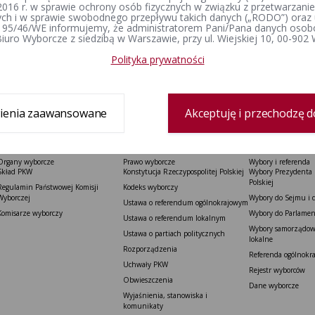
2016 r. w sprawie ochrony osób fizycznych w związku z przetwarzan
h i w sprawie swobodnego przepływu takich danych („RODO”) oraz 
24-08-2018 17:13
enia
 95/46/WE informujemy, że administratorem Pani/Pana danych osob
zobacz cały rejestr
iuro Wyborcze z siedzibą w Warszawie, przy ul. Wiejskiej 10, 00-902
Wojciech Sebastian
dził:
Dąbrówka
Polityka prywatności
ienia zaawansowane
Akceptuję i przechodzę d
Organy wyborcze
Prawo wyborcze
Wybory i referenda
Skład PKW
Konstytucja Rzeczypospolitej Polskiej​
Wybory Prezydenta 
Polskiej
Regulamin Państwowej Komisji
Kodeks wyborczy
Wyborczej
Wybory do Sejmu i 
Ustawa o referendum ogólnokrajowym
Komisarze wyborczy
Wybory do Parlamen
Ustawa o referendum lokalnym
Wybory samorządowe
Ustawa o partiach politycznych
lokalne
Rozporządzenia
Referenda ogólnokr
Uchwały PKW
Rejestr wyborców
Obwieszczenia
Dane wyborcze
Wyjaśnienia, stanowiska i
komunikaty