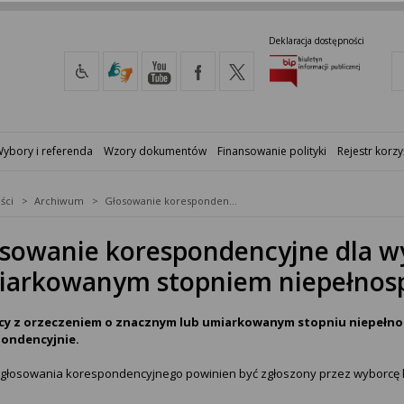
Deklaracja dostępności
ybory i referenda
Wzory dokumentów
Finansowanie polityki
Rejestr korzy
ści
Archiwum
Głosowanie korespondencyjne dla wyborców ze znacznym lub umiarkowanym stopniem niepełnosprawności [AUDIO]
sowanie korespondencyjne dla w
iarkowanym stopniem niepełnosp
y z orzeczeniem o znacznym lub umiarkowanym stopniu niepełno
ondencyjnie.
 głosowania korespondencyjnego powinien być zgłoszony przez wyborcę 