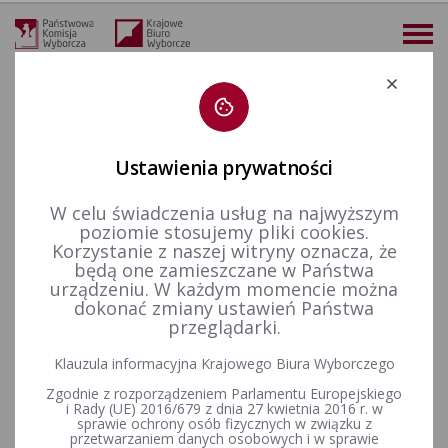
Deklaracja dostępności
Ustawienia prywatności
W celu świadczenia usług na najwyższym
więcej
poziomie stosujemy pliki cookies.
Korzystanie z naszej witryny oznacza, że
Aktualności
Informacje
Delegacja Krajowego Biura Wyborczego z wizytą roboczą w Delegaturze w Piotrkowie Trybunalskim
będą one zamieszczane w Państwa
urządzeniu. W każdym momencie można
Delegacja Krajowego Biura
dokonać zmiany ustawień Państwa
przeglądarki.
Wyborczego z wizytą roboczą
Klauzula informacyjna Krajowego Biura Wyborczego
w Delegaturze w Piotrkowie
Zgodnie z rozporządzeniem Parlamentu Europejskiego
Trybunalskim
i Rady (UE) 2016/679 z dnia 27 kwietnia 2016 r. w
sprawie ochrony osób fizycznych w związku z
przetwarzaniem danych osobowych i w sprawie