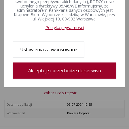
pozyskania środków
swobodnego przepływu takich danych („RODO”) oraz
uchylenia dyrektywy 95/46/WE informujemy, że
finansowych (Dz. U. poz. 2076).
administratorem Pani/Pana danych osobowych jest
Krajowe Biuro Wyborcze z siedzibą w Warszawie, przy
ul. Wiejskiej 10, 00-902 Warszawa.
ZAŁĄCZNIKI
Polityka prywatności
Rozporządzenie Ministra Finansów w sprawie sprawozdania o
źródłach pozyskania środków finansowych
Ustawienia zaawansowane
Rejestr zmian
Akceptuję i przechodzę do serwisu
Data utworzenia
05-01-2024 11:02
Wprowadził:
Krzysztof Lorentz
zobacz cały rejestr
Data modyfikacji
09-07-2024 12:55
Wprowadził:
Paweł Chojecki