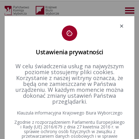
Deklaracja dostępności
Ustawienia prywatności
W celu świadczenia usług na najwyższym
więcej
poziomie stosujemy pliki cookies.
Korzystanie z naszej witryny oznacza, że
Finansowanie polityki
Akty prawne
Rozporządzenie Ministra Finansów z dnia 27 września 2023 r. w sprawie sprawozdania o źródłach pozyskania środków finansowych (Dz. U. poz. 2076).
będą one zamieszczane w Państwa
urządzeniu. W każdym momencie można
Rozporządzenie Ministra
dokonać zmiany ustawień Państwa
przeglądarki.
Finansów z dnia 27 września
Klauzula informacyjna Krajowego Biura Wyborczego
2023 r. w sprawie
Zgodnie z rozporządzeniem Parlamentu Europejskiego
sprawozdania o źródłach
i Rady (UE) 2016/679 z dnia 27 kwietnia 2016 r. w
sprawie ochrony osób fizycznych w związku z
przetwarzaniem danych osobowych i w sprawie