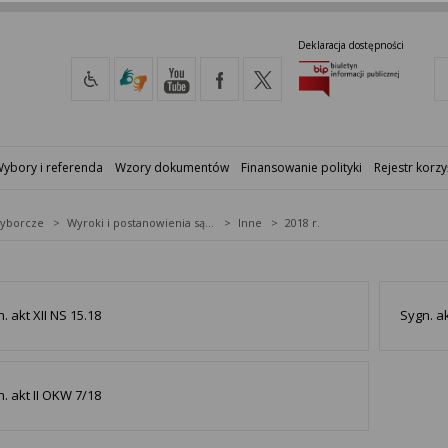
Deklaracja dostępności
ybory i referenda
Wzory dokumentów
Finansowanie polityki
Rejestr korzy
yborcze
Wyroki i postanowienia sądów
Inne
2018 r.
. akt XII NS 15.18
Sygn. ak
. akt II OKW 7/18