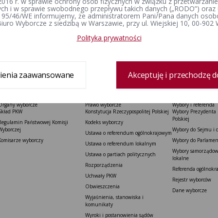
2016 r. w sprawie ochrony osób fizycznych w związku z przetwarzan
h i w sprawie swobodnego przepływu takich danych („RODO”) oraz 
 95/46/WE informujemy, że administratorem Pani/Pana danych osob
iuro Wyborcze z siedzibą w Warszawie, przy ul. Wiejskiej 10, 00-902
Polityka prywatności
ienia zaawansowane
Akceptuję i przechodzę d
Organy wyborcze
Prawo wyborcze
Wybory i referenda
Skład PKW
Konstytucja Rzeczypospolitej Polskiej​
Wybory Prezydenta 
Polskiej
Regulamin Państwowej Komisji
Kodeks wyborczy
Wyborczej
Wybory do Sejmu i 
Ustawa o referendum ogólnokrajowym
Komisarze wyborczy
Wybory do Parlamen
Ustawa o referendum lokalnym
Wybory samorządowe
Ustawa o partiach politycznych
lokalne
Rozporządzenia
Referenda ogólnokr
Uchwały PKW
Rejestr wyborców
Obwieszczenia
Dane wyborcze
Wyjaśnienia, stanowiska i
komunikaty
Wyroki i postanowienia sądów