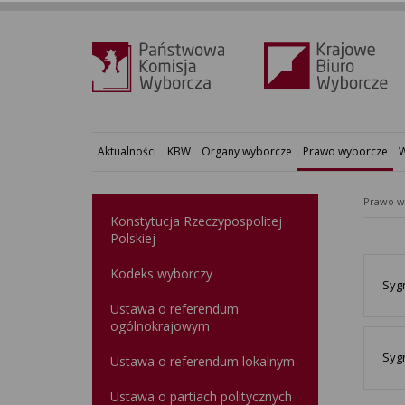
Aktualności
KBW
Organy wyborcze
Prawo wyborcze
W
Prawo w
Konstytucja Rzeczypospolitej
Polskiej​
Kodeks wyborczy
Sygn
Ustawa o referendum
ogólnokrajowym
Sygn
Ustawa o referendum lokalnym
Ustawa o partiach politycznych