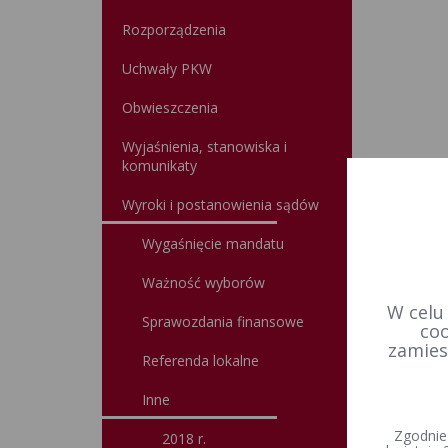
Rozporządzenia
Uchwały PKW
Obwieszczenia
Wyjaśnienia, stanowiska i
komunikaty
Wyroki i postanowienia sądów
Wygaśnięcie mandatu
Ważność wyborów
W celu
Sprawozdania finansowe
coo
zamies
Referenda lokalne
Inne
Zgodnie
2018 r.