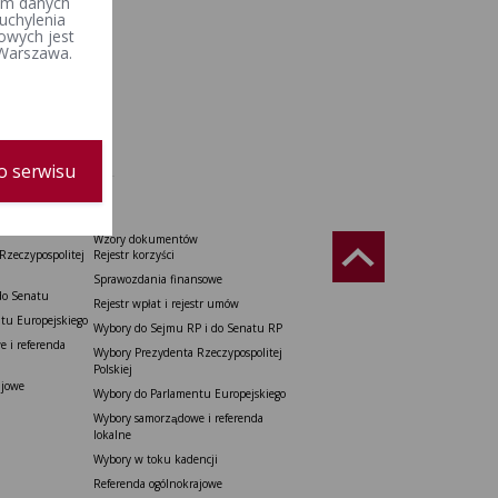
iem danych
uchylenia
owych jest
 Warszawa.
o serwisu
Wzory dokumentów
Rzeczypospolitej
Rejestr korzyści
Sprawozdania finansowe
do Senatu
Rejestr wpłat i rejestr umów
tu Europejskiego
Wybory do Sejmu RP i do Senatu RP
 i referenda
Wybory Prezydenta Rzeczypospolitej
Polskiej
ajowe
Wybory do Parlamentu Europejskiego
Wybory samorządowe i referenda
lokalne
Wybory w toku kadencji
Referenda ogólnokrajowe