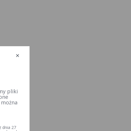
y pliki
 one
e można
 dnia 27