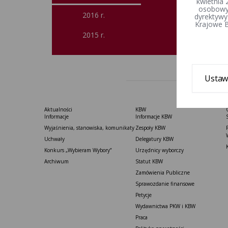
kwietnia 
osobowyc
2016 r.
dyrektywy
Krajowe B
2015 r.
Ustaw
Aktualności
KBW
Informacje
Informacje KBW
Wyjaśnienia, stanowiska, komunikaty
Zespoły KBW
Uchwały
Delegatury ​KBW
Konkurs „Wybieram Wybory”
Urzędnicy wyborczy
Archiwum
Statut K​BW
Zamówienia Publiczne
Sprawozdanie finansowe
Petycje
Wydawnictwa PKW i KBW
Praca